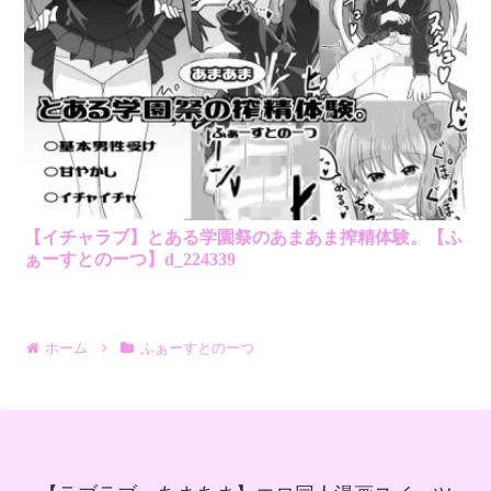
【イチャラブ】とある学園祭のあまあま搾精体験。【ふ
ぁーすとのーつ】d_224339
ホーム
ふぁーすとのーつ